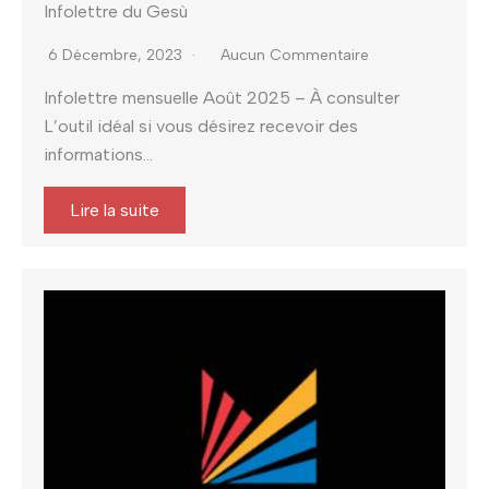
Infolettre du Gesù
6 Décembre, 2023
Aucun Commentaire
Infolettre mensuelle Août 2025 – À consulter
L’outil idéal si vous désirez recevoir des
informations...
Lire la suite