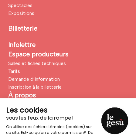
Spectacles
Expositions
Billetterie
Infolettre
Espace producteurs
Salles et fiches techniques
Tarifs
Demande d’information
Inscription à la billetterie
À propos
Contact
Se rendre au Gesù
Nouvelles
Emplois
Foire aux questions