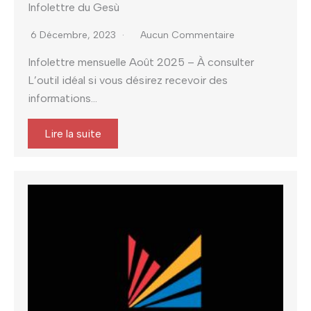
Infolettre du Gesù
6 Décembre, 2023
Aucun Commentaire
Infolettre mensuelle Août 2025 – À consulter
L’outil idéal si vous désirez recevoir des
informations...
Lire la suite