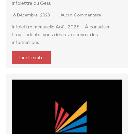
Infolettre du Gesù
6 Décembre, 2023
Aucun Commentaire
Infolettre mensuelle Août 2025 – À consulter
L’outil idéal si vous désirez recevoir des
informations...
Lire la suite