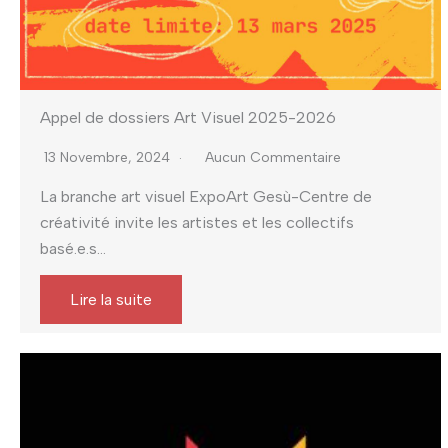
Appel de dossiers Art Visuel 2025-2026
13 Novembre, 2024
Aucun Commentaire
La branche art visuel ExpoArt Gesù-Centre de
créativité invite les artistes et les collectifs
basé.e.s...
Lire la suite