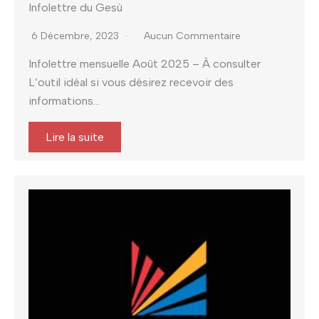
Infolettre du Gesù
6 Décembre, 2023
Aucun Commentaire
Infolettre mensuelle Août 2025 – À consulter
L’outil idéal si vous désirez recevoir des
informations...
Lire la suite