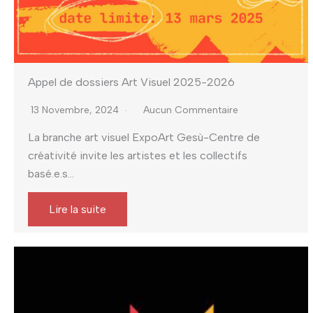
Appel de dossiers Art Visuel 2025-2026
13 Novembre, 2024
Aucun Commentaire
La branche art visuel ExpoArt Gesù-Centre de
créativité invite les artistes et les collectifs
basé.e.s...
Lire la suite