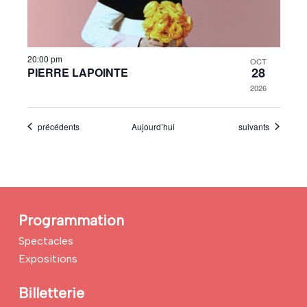
20:00 pm
OCT
28
PIERRE LAPOINTE
2026
Évènements
Évènements
précédents
Aujourd’hui
suivants
Programmation
Spectacles
Expositions
Billetterie